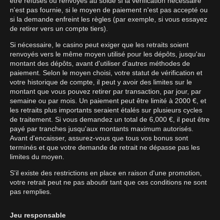
être refusés ou renvoyés au solde si la vérification nécessaire
n'est pas fournie, si le moyen de paiement n'est pas accepté ou
si la demande enfreint les règles (par exemple, si vous essayez
de retirer vers un compte tiers).
Si nécessaire, le casino peut exiger que les retraits soient
renvoyés vers le même moyen utilisé pour les dépôts, jusqu'au
montant des dépôts, avant d'utiliser d'autres méthodes de
paiement. Selon le moyen choisi, votre statut de vérification et
votre historique de compte, il peut y avoir des limites sur le
montant que vous pouvez retirer par transaction, par jour, par
semaine ou par mois. Un paiement peut être limité à 2000 €, et
les retraits plus importants seraient étalés sur plusieurs cycles
de traitement. Si vous demandez un total de 6,000 €, il peut être
payé par tranches jusqu'aux montants maximum autorisés.
Avant d'encaisser, assurez-vous que tous vos bonus sont
terminés et que votre demande de retrait ne dépasse pas les
limites du moyen.
S'il existe des restrictions en place en raison d'une promotion,
votre retrait peut ne pas aboutir tant que ces conditions ne sont
pas remplies.
Jeu responsable