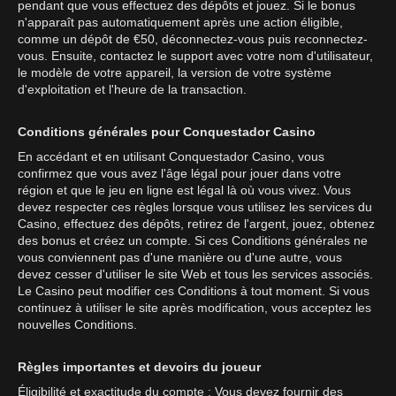
pendant que vous effectuez des dépôts et jouez. Si le bonus
n'apparaît pas automatiquement après une action éligible,
comme un dépôt de €50, déconnectez-vous puis reconnectez-
vous. Ensuite, contactez le support avec votre nom d'utilisateur,
le modèle de votre appareil, la version de votre système
d'exploitation et l'heure de la transaction.
Conditions générales pour Conquestador Casino
En accédant et en utilisant Conquestador Casino, vous
confirmez que vous avez l'âge légal pour jouer dans votre
région et que le jeu en ligne est légal là où vous vivez. Vous
devez respecter ces règles lorsque vous utilisez les services du
Casino, effectuez des dépôts, retirez de l'argent, jouez, obtenez
des bonus et créez un compte. Si ces Conditions générales ne
vous conviennent pas d'une manière ou d'une autre, vous
devez cesser d'utiliser le site Web et tous les services associés.
Le Casino peut modifier ces Conditions à tout moment. Si vous
continuez à utiliser le site après modification, vous acceptez les
nouvelles Conditions.
Règles importantes et devoirs du joueur
Éligibilité et exactitude du compte : Vous devez fournir des