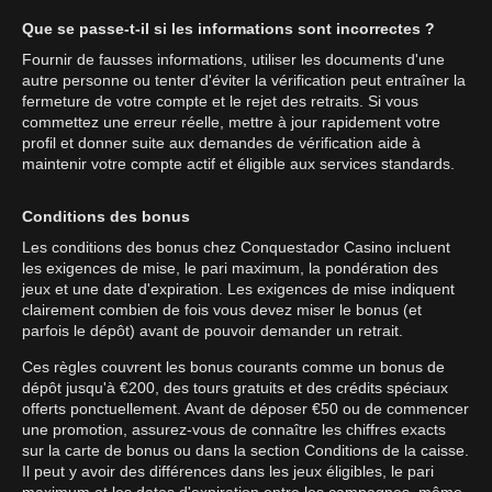
Que se passe-t-il si les informations sont incorrectes ?
Fournir de fausses informations, utiliser les documents d'une
autre personne ou tenter d'éviter la vérification peut entraîner la
fermeture de votre compte et le rejet des retraits. Si vous
commettez une erreur réelle, mettre à jour rapidement votre
profil et donner suite aux demandes de vérification aide à
maintenir votre compte actif et éligible aux services standards.
Conditions des bonus
Les conditions des bonus chez Conquestador Casino incluent
les exigences de mise, le pari maximum, la pondération des
jeux et une date d'expiration. Les exigences de mise indiquent
clairement combien de fois vous devez miser le bonus (et
parfois le dépôt) avant de pouvoir demander un retrait.
Ces règles couvrent les bonus courants comme un bonus de
dépôt jusqu'à €200, des tours gratuits et des crédits spéciaux
offerts ponctuellement. Avant de déposer €50 ou de commencer
une promotion, assurez-vous de connaître les chiffres exacts
sur la carte de bonus ou dans la section Conditions de la caisse.
Il peut y avoir des différences dans les jeux éligibles, le pari