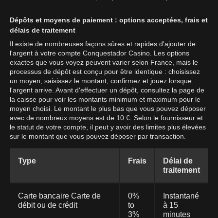
Dépôts et moyens de paiement : options acceptées, frais et
délais de traitement
Il existe de nombreuses façons sûres et rapides d'ajouter de
l'argent à votre compte Conquestador Casino. Les options
exactes que vous voyez peuvent varier selon France, mais le
processus de dépôt est conçu pour être identique : choisissez
un moyen, saisissez le montant, confirmez et jouez lorsque
l'argent arrive. Avant d'effectuer un dépôt, consultez la page de
la caisse pour voir les montants minimum et maximum pour le
moyen choisi. Le montant le plus bas que vous pouvez déposer
avec de nombreux moyens est de 10 €. Selon le fournisseur et
le statut de votre compte, il peut y avoir des limites plus élevées
sur le montant que vous pouvez déposer par transaction.
Type
Frais
Délai de
traitement
Carte bancaire Carte de
0%
Instantané
débit ou de crédit
to
à 15
3%
minutes