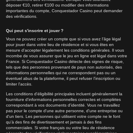
déposer €10, retirer €100 ou modifier des informations
importantes du compte, Conquestador Casino peut demander
des vérifications.
Qui peut s'inscrire et jouer ?
Vous ne pouvez créer un compte que si vous avez l'âge légal
pour jouer dans votre lieu de résidence et si vous êtes en
mesure d'accepter légalement les conditions générales. Il vous
incombe de vous assurer que le jeu en ligne est légal dans votre
France. Si Conquestador Casino détecte des signes de risque,
tels que des personnes provenant de pays non autorisés, des
informations personnelles qui ne correspondent pas ou un
éventuel abus de la plateforme, il peut refuser l'inscription ou
limiter l'accès.
Les conditions d'éligibilité principales incluent généralement la
fourniture d'informations personnelles correctes et complètes
correspondant à vos documents d'identité. Vous ne travaillez
pas pour le compte d'une autre personne, d'une entreprise ou
d'un tiers. Les personnes qui utilisent votre compte ne le font
qu'à des fins de divertissement et jamais à des fins
commerciales. Si votre français ou votre lieu de résidence