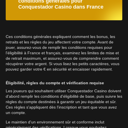
conditions générales pour
Conquestador Casino dans France
Ces conditions générales expliquent comment les bonus, les
retraits et les règles du jeu affectent votre compte. Avant de
jouer, assurez-vous de remplir les conditions requises pour
l'éligibilité à France et français, examinez les limites de mise et
de retrait maximum, et assurez-vous de comprendre comment
récupérer votre argent. Si vous lisez les petits caractères, vous
pouvez garder votre € en sécurité et encaisser rapidement.
Éligibilité, règles du compte et vérification requise
Les joueurs qui souhaitent utiliser Conquestador Casino doivent
d'abord remplir les conditions d'éligibilité de base, puis suivre les
règles du compte destinées à garantir un jeu équitable et sûr.
Ces règles s'appliquent dès l'inscription et tant que vous avez
un compte.
Le maintien d'un environnement sûr et conforme inclut
généralement des vérifications. Lorsque vous souhaitez