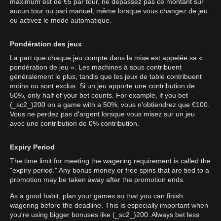
maximum est de €5 par tour, ne dépassez pas ce montant sur
aucun tour ou pari manuel, même lorsque vous changez de jeu
ou activez le mode automatique.
Pondération des jeux
La part que chaque jeu compte dans la mise est appelée sa «
pondération de jeu ». Les machines à sous contribuent
généralement le plus, tandis que les jeux de table contribuent
moins ou sont exclus. Si un jeu apporte une contribution de
50%, only half of your bet counts. For example, if you bet
(_sc2_)200 on a game with a 50%, vous n'obtiendrez que €100.
Vous ne perdez pas d'argent lorsque vous misez sur un jeu
avec une contribution de 0% contribution.
Expiry Period
The time limit for meeting the wagering requirement is called the
"expiry period." Any bonus money or free spins that are tied to a
promotion may be taken away after the promotion ends.
As a good habit, plan your games so that you can finish
wagering before the deadline. This is especially important when
you're using bigger bonuses like (_sc2_)200. Always bet less