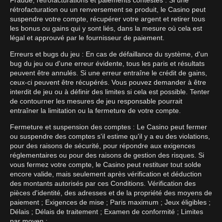
Fraude, rétrofacturations et paiements contestés : Si une
rétrofacturation ou un renversement se produit, le Casino peut
suspendre votre compte, récupérer votre argent et retirer tous
les bonus ou gains qui y sont liés, dans la mesure où cela est
légal et approuvé par le fournisseur de paiement.
Erreurs et bugs du jeu : En cas de défaillance du système, d'un
bug du jeu ou d'une erreur évidente, tous les paris et résultats
peuvent être annulés. Si une erreur entraîne le crédit de gains,
ceux-ci peuvent être récupérés. Vous pouvez demander à être
interdit de jeu ou à définir des limites si cela est possible. Tenter
de contourner les mesures de jeu responsable pourrait
entraîner la limitation ou la fermeture de votre compte.
Fermeture et suspension des comptes : Le Casino peut fermer
ou suspendre des comptes s'il estime qu'il y a eu des violations,
pour des raisons de sécurité, pour répondre aux exigences
réglementaires ou pour des raisons de gestion des risques. Si
vous fermez votre compte, le Casino peut restituer tout solde
encore valide, mais seulement après vérification et déduction
des montants autorisés par ces Conditions. Vérification des
pièces d'identité, des adresses et de la propriété des moyens de
paiement ; Exigences de mise ; Paris maximum ; Jeux éligibles ;
Délais ; Délais de traitement ; Examen de conformité ; Limites
par moyen ;