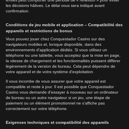
limites peut comporter une période de « réflexion » pour éviter
les décisions hâtives. Le délai vous sera indiqué avant
confirmation.
Conditions de jeu mobile et application – Compatibilité des
appareils et restrictions de bonus
Vous pouvez jouer chez Conquestador Casino sur des
navigateurs mobiles et, lorsque disponible, dans des
environnements d'application dédiés. Si vous utilisez un
téléphone ou une tablette, vous acceptez que la mise en page,
la vitesse de chargement et les fonctionnalités puissent différer
légèrement de la version de bureau. Cela peut dépendre de
votre appareil et de votre système d'exploitation.
Il vous incombe de vous assurer que votre appareil est
compatible et reste à jour. Il est possible que Conquestador
Casino vous demande d'essayer à nouveau sur un ordinateur
de bureau ou un autre navigateur si un jeu, une étape de
paiement ou un élément promotionnel ne s'affiche pas
correctement sur votre téléphone.
Exigences techniques et compatibilité des appareils