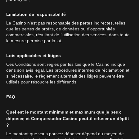
Limitation de responsabilité
Le Casino n'est pas responsable des pertes indirectes, telles
que les pertes de profits, de données ou d'opportunités
commerciales, résultant de l'utilisation des services, dans toute
la mesure permise par la loi.
Lois applicables et litiges
Ces Conditions sont régies par les lois que le Casino indique
dans son avis légal. Les procédures internes de réclamation et,
si nécessaire, le règlement alternatif des litiges peuvent être
utilisés pour résoudre les différends.
FAQ
Quel est le montant minimum et maximum que je peux
déposer, et Conquestador Casino peut-il refuser un dépôt
?
Le montant que vous pouvez déposer dépend du moyen de