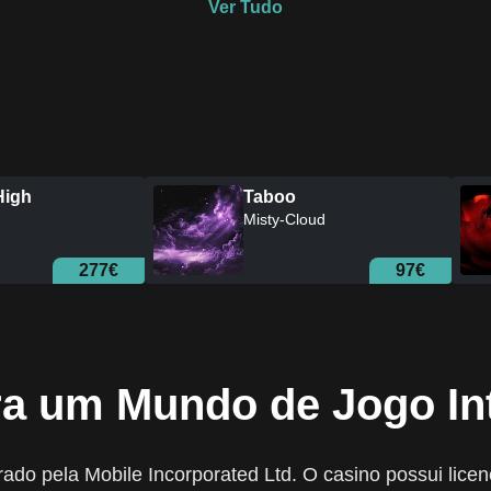
Ver Tudo
lly Wolves
Flying High
ingperson
Reactor
289€
277€
a um Mundo de Jogo Int
ado pela Mobile Incorporated Ltd. O casino possui li