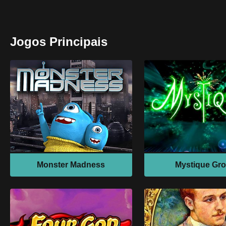
Pagamentos Rápidos e Transações Seguras
Opções de Depósito Seguras
Jogos Principais
Passos Simples para Levantar os Seus Ganhos
Apoio ao Cliente Amigável
Jogo Seguro e Práticas Responsáveis
Taxas
Monster Madness
Mystique Gr