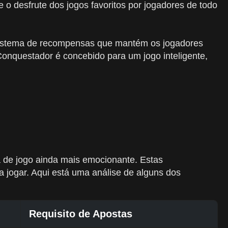
 o desfrute dos jogos favoritos por jogadores de todo
m sistema de recompensas que mantém os jogadores
 Conquestador é concebido para um jogo inteligente,
 de jogo ainda mais emocionante. Estas
 jogar. Aqui está uma análise de alguns dos
Requisito de Apostas