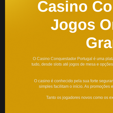
Casino Co
Jogos On
Gra
O Casino Conquestador Portugal é uma plata
tudo, desde slots até jogos de mesa e opçõe
O casino é conhecido pela sua forte segura
simples facilitam o início. As promoçõe
Tanto os jogadores novos como os ex