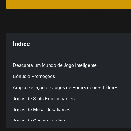
Índice
Descubra um Mundo de Jogo Inteligente
Bónus e Promoções
Ampla Seleção de Jogos de Fornecedores Líderes
Jogos de Slots Emocionantes
Jogos de Mesa Desafiantes
Jogos de Casino ao Vivo