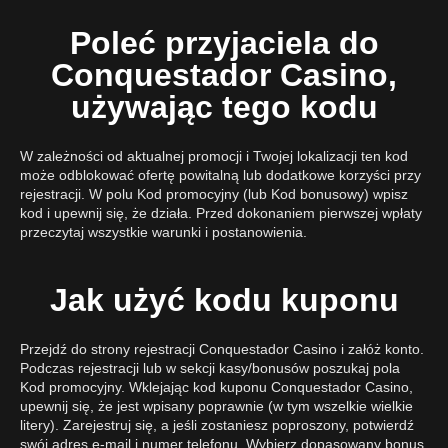
Poleć przyjaciela do
Conquestador Casino,
używając tego kodu
W zależności od aktualnej promocji i Twojej lokalizacji ten kod
może odblokować ofertę powitalną lub dodatkowe korzyści przy
rejestracji. W polu Kod promocyjny (lub Kod bonusowy) wpisz
kod i upewnij się, że działa. Przed dokonaniem pierwszej wpłaty
przeczytaj wszystkie warunki i postanowienia.
Jak użyć kodu kuponu
Przejdź do strony rejestracji Conquestador Casino i załóż konto.
Podczas rejestracji lub w sekcji kasy/bonusów poszukaj pola
Kod promocyjny. Wklejając kod kuponu Conquestador Casino,
upewnij się, że jest wpisany poprawnie (w tym wszelkie wielkie
litery). Zarejestruj się, a jeśli zostaniesz poproszony, potwierdź
swój adres e-mail i numer telefonu. Wybierz dopasowany bonus