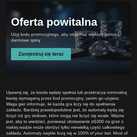
Oferta powitalna
Użyj kodu promocyjnego, aby otrzymać większy bonus i
darmowe spiny
Zarejestruj się teraz
Upewnij się, że kwota wpłaty spełnia lub przekracza minimalną
kwotę wymaganą przez kod promocyjny, zanim go użyjesz.
Waga gier informuje, ile każda gra liczy się do spełnienia
zakładu. Bardziej prawdopodobne jest, że automaty będą się
liczyć niż gry stołowe, które mogą nie liczyć się wcale. Ważne
jest, aby to wiedzieć, ponieważ obstawianie zł1000 na grze o
niskiej wadze może obniżyć tylko niewielką część całkowitego
zakładu. Automaty zwykle liczą się w 100% of your bet. Most of