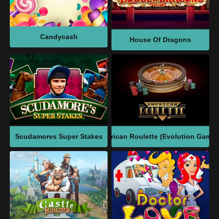
Candycash
House Of Dragons
Scudamores Super Stakes
American Roulette (Evolution Gamin