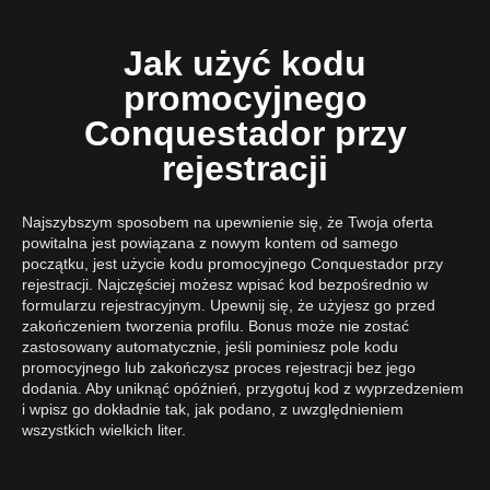
Jak użyć kodu
promocyjnego
Conquestador przy
rejestracji
Najszybszym sposobem na upewnienie się, że Twoja oferta
powitalna jest powiązana z nowym kontem od samego
początku, jest użycie kodu promocyjnego Conquestador przy
rejestracji. Najczęściej możesz wpisać kod bezpośrednio w
formularzu rejestracyjnym. Upewnij się, że użyjesz go przed
zakończeniem tworzenia profilu. Bonus może nie zostać
zastosowany automatycznie, jeśli pominiesz pole kodu
promocyjnego lub zakończysz proces rejestracji bez jego
dodania. Aby uniknąć opóźnień, przygotuj kod z wyprzedzeniem
i wpisz go dokładnie tak, jak podano, z uwzględnieniem
wszystkich wielkich liter.