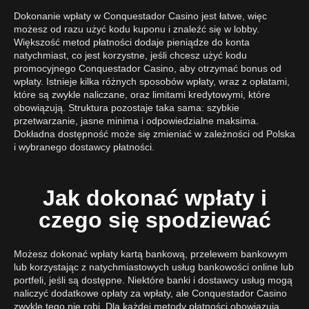
Dokonanie wpłaty w Conquestador Casino jest łatwe, więc
możesz od razu użyć kodu kuponu i znaleźć się w lobby.
Większość metod płatności dodaje pieniądze do konta
natychmiast, co jest korzystne, jeśli chcesz użyć kodu
promocyjnego Conquestador Casino, aby otrzymać bonus od
wpłaty. Istnieje kilka różnych sposobów wpłaty, wraz z opłatami,
które są zwykle naliczane, oraz limitami kredytowymi, które
obowiązują. Struktura pozostaje taka sama: szybkie
przetwarzanie, jasne minima i odpowiedzialne maksima.
Dokładna dostępność może się zmieniać w zależności od Polska
i wybranego dostawcy płatności.
Jak dokonać wpłaty i
czego się spodziewać
Możesz dokonać wpłaty kartą bankową, przelewem bankowym
lub korzystając z natychmiastowych usług bankowości online lub
portfeli, jeśli są dostępne. Niektóre banki i dostawcy usług mogą
naliczyć dodatkowe opłaty za wpłaty, ale Conquestador Casino
zwykle tego nie robi. Dla każdej metody płatności obowiązują