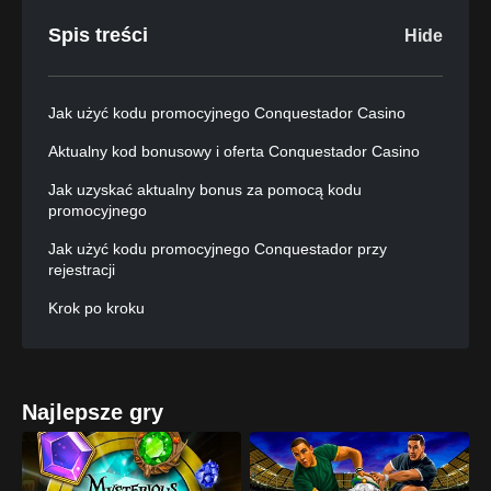
Spis treści
Hide
Jak użyć kodu promocyjnego Conquestador Casino
Aktualny kod bonusowy i oferta Conquestador Casino
Jak uzyskać aktualny bonus za pomocą kodu
promocyjnego
Jak użyć kodu promocyjnego Conquestador przy
rejestracji
Krok po kroku
Oferty dla obecnych graczy: bonusy doładowujące,
cashback i darmowe spiny
Czego oczekiwać od doładowań, cashbacku i
Najlepsze gry
darmowych spinów
Jak dokonać wpłaty w Conquestador Casino: opłaty,
czasy przetwarzania i limity