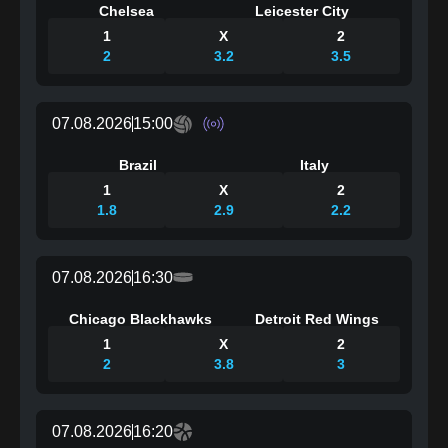
Chelsea
Leicester City
1
X
2
2
3.2
3.5
07.08.2026
15:00
Brazil
Italy
1
X
2
1.8
2.9
2.2
07.08.2026
16:30
Chicago Blackhawks
Detroit Red Wings
1
X
2
2
3.8
3
07.08.2026
16:20