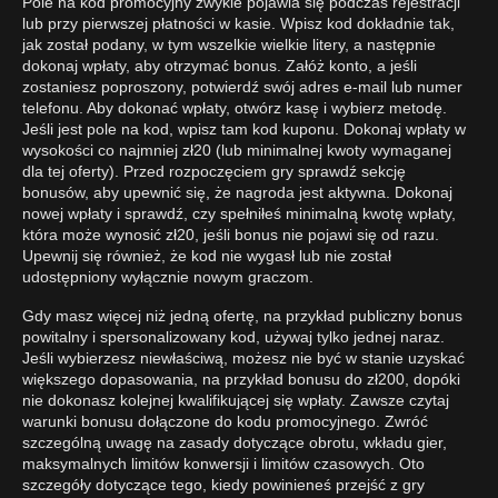
Pole na kod promocyjny zwykle pojawia się podczas rejestracji
lub przy pierwszej płatności w kasie. Wpisz kod dokładnie tak,
jak został podany, w tym wszelkie wielkie litery, a następnie
dokonaj wpłaty, aby otrzymać bonus. Załóż konto, a jeśli
zostaniesz poproszony, potwierdź swój adres e-mail lub numer
telefonu. Aby dokonać wpłaty, otwórz kasę i wybierz metodę.
Jeśli jest pole na kod, wpisz tam kod kuponu. Dokonaj wpłaty w
wysokości co najmniej zł20 (lub minimalnej kwoty wymaganej
dla tej oferty). Przed rozpoczęciem gry sprawdź sekcję
bonusów, aby upewnić się, że nagroda jest aktywna. Dokonaj
nowej wpłaty i sprawdź, czy spełniłeś minimalną kwotę wpłaty,
która może wynosić zł20, jeśli bonus nie pojawi się od razu.
Upewnij się również, że kod nie wygasł lub nie został
udostępniony wyłącznie nowym graczom.
Gdy masz więcej niż jedną ofertę, na przykład publiczny bonus
powitalny i spersonalizowany kod, używaj tylko jednej naraz.
Jeśli wybierzesz niewłaściwą, możesz nie być w stanie uzyskać
większego dopasowania, na przykład bonusu do zł200, dopóki
nie dokonasz kolejnej kwalifikującej się wpłaty. Zawsze czytaj
warunki bonusu dołączone do kodu promocyjnego. Zwróć
szczególną uwagę na zasady dotyczące obrotu, wkładu gier,
maksymalnych limitów konwersji i limitów czasowych. Oto
szczegóły dotyczące tego, kiedy powinieneś przejść z gry