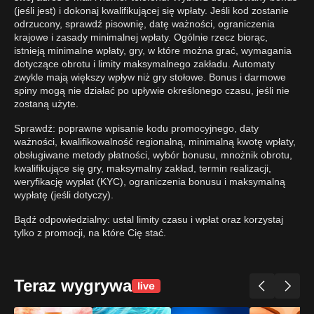
(jeśli jest) i dokonaj kwalifikującej się wpłaty. Jeśli kod zostanie
odrzucony, sprawdź pisownię, datę ważności, ograniczenia
krajowe i zasady minimalnej wpłaty. Ogólnie rzecz biorąc,
istnieją minimalne wpłaty, gry, w które można grać, wymagania
dotyczące obrotu i limity maksymalnego zakładu. Automaty
zwykle mają większy wpływ niż gry stołowe. Bonus i darmowe
spiny mogą nie działać po upływie określonego czasu, jeśli nie
zostaną użyte.
Sprawdź: poprawne wpisanie kodu promocyjnego, daty
ważności, kwalifikowalność regionalną, minimalną kwotę wpłaty,
obsługiwane metody płatności, wybór bonusu, mnożnik obrotu,
kwalifikujące się gry, maksymalny zakład, termin realizacji,
weryfikację wypłat (KYC), ograniczenia bonusu i maksymalną
wypłatę (jeśli dotyczy).
Bądź odpowiedzialny: ustal limity czasu i wpłat oraz korzystaj
tylko z promocji, na które Cię stać.
Teraz wygrywa