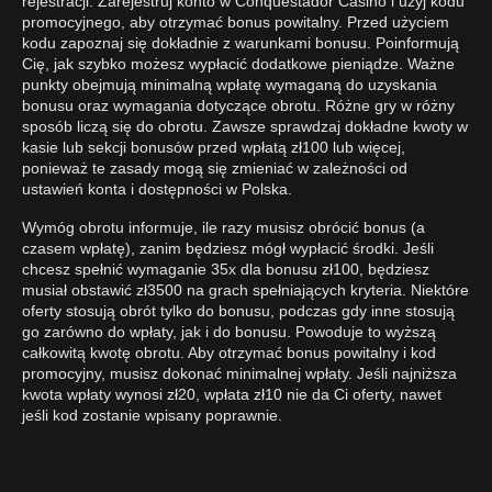
rejestracji. Zarejestruj konto w Conquestador Casino i użyj kodu
promocyjnego, aby otrzymać bonus powitalny. Przed użyciem
kodu zapoznaj się dokładnie z warunkami bonusu. Poinformują
Cię, jak szybko możesz wypłacić dodatkowe pieniądze. Ważne
punkty obejmują minimalną wpłatę wymaganą do uzyskania
bonusu oraz wymagania dotyczące obrotu. Różne gry w różny
sposób liczą się do obrotu. Zawsze sprawdzaj dokładne kwoty w
kasie lub sekcji bonusów przed wpłatą zł100 lub więcej,
ponieważ te zasady mogą się zmieniać w zależności od
ustawień konta i dostępności w Polska.
Wymóg obrotu informuje, ile razy musisz obrócić bonus (a
czasem wpłatę), zanim będziesz mógł wypłacić środki. Jeśli
chcesz spełnić wymaganie 35x dla bonusu zł100, będziesz
musiał obstawić zł3500 na grach spełniających kryteria. Niektóre
oferty stosują obrót tylko do bonusu, podczas gdy inne stosują
go zarówno do wpłaty, jak i do bonusu. Powoduje to wyższą
całkowitą kwotę obrotu. Aby otrzymać bonus powitalny i kod
promocyjny, musisz dokonać minimalnej wpłaty. Jeśli najniższa
kwota wpłaty wynosi zł20, wpłata zł10 nie da Ci oferty, nawet
jeśli kod zostanie wpisany poprawnie.