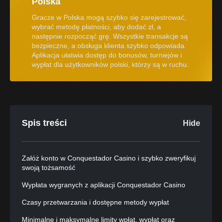
Polska
Gracze w Polska mogą szybko się zarejestrować,
wybrać metodę płatności, aby dodać zł, a
następnie rozpocząć grę. Wszystkie transakcje są
bezpieczne, a obsługa klienta szybko odpowiada.
Aplikacja ułatwia dostęp do bonusów, turniejów i
wypłat dla użytkowników polski, którzy są w ruchu.
Spis treści
Hide
Załóż konto w Conquestador Casino i szybko zweryfikuj
swoją tożsamość
Wypłata wygranych z aplikacji Conquestador Casino
Czasy przetwarzania i dostępne metody wypłat
Minimalne i maksymalne limity wpłat, wypłat oraz