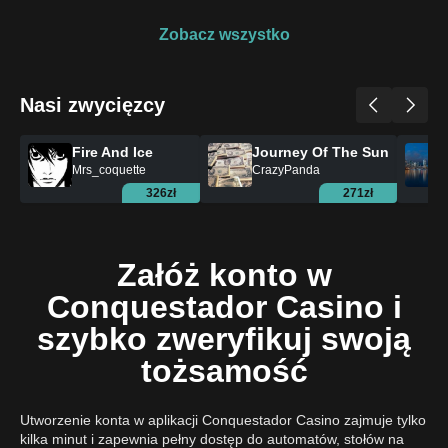
Zobacz wszystko
Nasi zwycięzcy
Fire And Ice
Journey Of The Sun
Mrs_coquette
CrazyPanda
326zł
271zł
Załóż konto w
Conquestador Casino i
szybko zweryfikuj swoją
tożsamość
Utworzenie konta w aplikacji Conquestador Casino zajmuje tylko
kilka minut i zapewnia pełny dostęp do automatów, stołów na