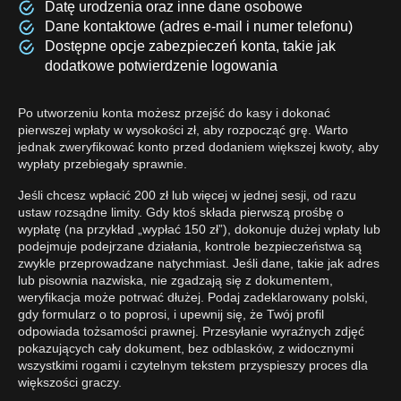
Datę urodzenia oraz inne dane osobowe
Dane kontaktowe (adres e-mail i numer telefonu)
Dostępne opcje zabezpieczeń konta, takie jak
dodatkowe potwierdzenie logowania
Po utworzeniu konta możesz przejść do kasy i dokonać
pierwszej wpłaty w wysokości zł, aby rozpocząć grę. Warto
jednak zweryfikować konto przed dodaniem większej kwoty, aby
wypłaty przebiegały sprawnie.
Jeśli chcesz wpłacić 200 zł lub więcej w jednej sesji, od razu
ustaw rozsądne limity. Gdy ktoś składa pierwszą prośbę o
wypłatę (na przykład „wypłać 150 zł”), dokonuje dużej wpłaty lub
podejmuje podejrzane działania, kontrole bezpieczeństwa są
zwykle przeprowadzane natychmiast. Jeśli dane, takie jak adres
lub pisownia nazwiska, nie zgadzają się z dokumentem,
weryfikacja może potrwać dłużej. Podaj zadeklarowany polski,
gdy formularz o to poprosi, i upewnij się, że Twój profil
odpowiada tożsamości prawnej. Przesyłanie wyraźnych zdjęć
pokazujących cały dokument, bez odblasków, z widocznymi
wszystkimi rogami i czytelnym tekstem przyspieszy proces dla
większości graczy.