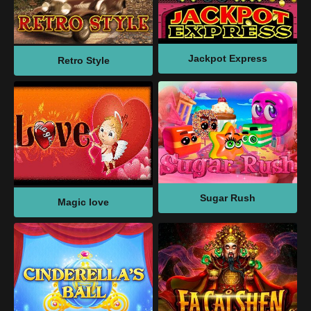
Jackpot Express
Retro Style
Sugar Rush
Magic love