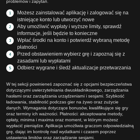
problemów i zapytań.
Możesz zainstalować aplikację i zalogować się na
istniejące konto lub utworzyć nowe
Aby umożliwić wypłaty i wyższe limity, sprawdź
informacje, jeśli będzie to konieczne
Wpłać środki na konto i potwierdź wybraną metodę
płatności
Przed obstawieniem wybierz grę i zapoznaj się z
zasadami lub wypłatami
Odbierz wygrane i śledź aktualizacje przetwarzania
W tej sekcji powinieneś zapoznać się z opcjami bezpieczeństwa
dotyczącymi uwierzytelniania dwuskładnikowego, zarządzania
hasłami oraz zarządzania urządzeniami i sesjami. Szybkość
ładowania, stabilność podczas gier na żywo oraz zużycie
danych. Wymagania dotyczące bonusów, kwalifikujące się gry
oraz terminy ich ważności. Płatności: akceptowane metody,
opłaty, minima i maxima oraz moment, w którym możesz
wypłacić pieniądze. Aplikacja umożliwia graczom odpowiedzialną
grę, dając im kontrolę nad wydatkami i czasem poprzez
ustawienia limitów oraz zarządzanie sesjami.