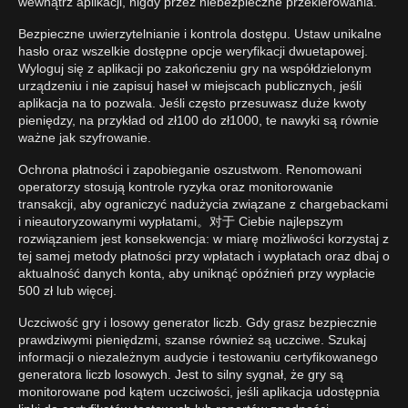
wewnątrz aplikacji, nigdy przez niebezpieczne przekierowania.
Bezpieczne uwierzytelnianie i kontrola dostępu. Ustaw unikalne
hasło oraz wszelkie dostępne opcje weryfikacji dwuetapowej.
Wyloguj się z aplikacji po zakończeniu gry na współdzielonym
urządzeniu i nie zapisuj haseł w miejscach publicznych, jeśli
aplikacja na to pozwala. Jeśli często przesuwasz duże kwoty
pieniędzy, na przykład od zł100 do zł1000, te nawyki są równie
ważne jak szyfrowanie.
Ochrona płatności i zapobieganie oszustwom. Renomowani
operatorzy stosują kontrole ryzyka oraz monitorowanie
transakcji, aby ograniczyć nadużycia związane z chargebackami
i nieautoryzowanymi wypłatami。对于 Ciebie najlepszym
rozwiązaniem jest konsekwencja: w miarę możliwości korzystaj z
tej samej metody płatności przy wpłatach i wypłatach oraz dbaj o
aktualność danych konta, aby uniknąć opóźnień przy wypłacie
500 zł lub więcej.
Uczciwość gry i losowy generator liczb. Gdy grasz bezpiecznie
prawdziwymi pieniędzmi, szanse również są uczciwe. Szukaj
informacji o niezależnym audycie i testowaniu certyfikowanego
generatora liczb losowych. Jest to silny sygnał, że gry są
monitorowane pod kątem uczciwości, jeśli aplikacja udostępnia