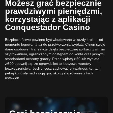
Możesz grać bezpiecznie
prawdziwymi pieniędzmi,
korzystając z aplikacji
Conquestador Casino
Bezpieczeństwo powinno być wbudowane w każdy krok — od
momentu logowania aż do przetworzenia wypłaty. Chroń swoje
dane osobowe i transakcje dzięki bezpiecznej aplikacji z silnym
szyfrowaniem, ograniczonym dostępem do konta oraz jasnymi
standardami ochrony graczy. Przed wpłatą zł50 lub wypłatą
zł500 upewnij się, że sprawdziłeś te kluczowe warstwy
bezpieczeństwa. Jeśli chcesz zachować prywatność konta i
pełną kontrolę nad swoją grą, skorzystaj również z tych
ustawień.