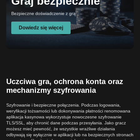
Graj bezpiecznie
Bezpieczne doświadczenie z grą
Dowiedz się więcej
Uczciwa gra, ochrona konta oraz
mechanizmy szyfrowania
Szyfrowanie i bezpieczne połączenia. Podczas logowania,
weryfikacji tożsamości lub dokonywania płatności renomowana
aplikacja kasynowa wykorzystuje nowoczesne szyfrowanie
TLS/SSL, aby chronić dane podczas przesyłania. Jako gracz
możesz mieć pewność, że wszystkie wrażliwe działania
odbywają się wyłącznie w aplikacji lub na bezpiecznych stronach