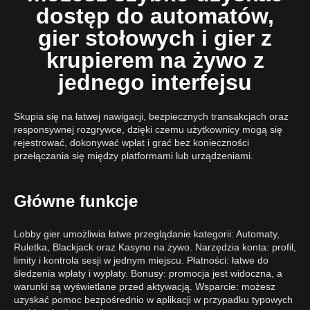
dostęp do automatów,
gier stołowych i gier z
krupierem na żywo z
jednego interfejsu
Skupia się na łatwej nawigacji, bezpiecznych transakcjach oraz
responsywnej rozgrywce, dzięki czemu użytkownicy mogą się
rejestrować, dokonywać wpłat i grać bez konieczności
przełączania się między platformami lub urządzeniami.
Główne funkcje
Lobby gier umożliwia łatwe przeglądanie kategorii: Automaty,
Ruletka, Blackjack oraz Kasyno na żywo. Narzędzia konta: profil,
limity i kontrola sesji w jednym miejscu. Płatności: łatwe do
śledzenia wpłaty i wypłaty. Bonusy: promocja jest widoczna, a
warunki są wyświetlane przed aktywacją. Wsparcie: możesz
uzyskać pomoc bezpośrednio w aplikacji w przypadku typowych