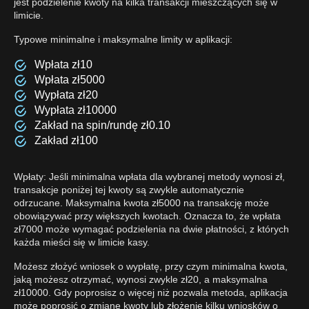
jest podzielenie kwoty na kilka transakcji mieszczących się w
limicie.
Typowe minimalne i maksymalne limity w aplikacji:
Wpłata zł10
Wpłata zł5000
Wypłata zł20
Wypłata zł10000
Zakład na spin/rundę zł0.10
Zakład zł100
Wpłaty: Jeśli minimalna wpłata dla wybranej metody wynosi zł,
transakcje poniżej tej kwoty są zwykle automatycznie
odrzucane. Maksymalna kwota zł5000 na transakcję może
obowiązywać przy większych kwotach. Oznacza to, że wpłata
zł7000 może wymagać podzielenia na dwie płatności, z których
każda mieści się w limicie kasy.
Możesz złożyć wniosek o wypłatę, przy czym minimalna kwota,
jaką możesz otrzymać, wynosi zwykle zł20, a maksymalna
zł10000. Gdy poprosisz o więcej niż pozwala metoda, aplikacja
może poprosić o zmianę kwoty lub złożenie kilku wniosków o