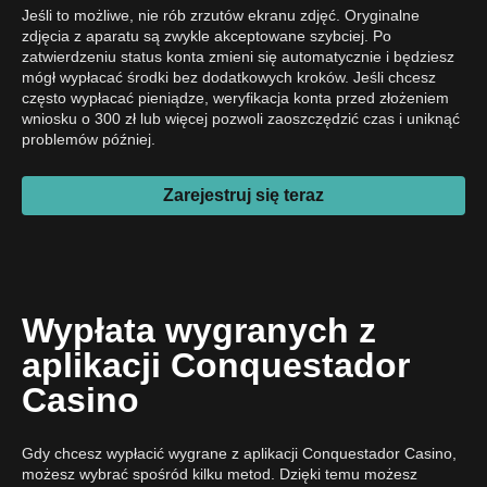
Jeśli to możliwe, nie rób zrzutów ekranu zdjęć. Oryginalne
zdjęcia z aparatu są zwykle akceptowane szybciej. Po
zatwierdzeniu status konta zmieni się automatycznie i będziesz
mógł wypłacać środki bez dodatkowych kroków. Jeśli chcesz
często wypłacać pieniądze, weryfikacja konta przed złożeniem
wniosku o 300 zł lub więcej pozwoli zaoszczędzić czas i uniknąć
problemów później.
Zarejestruj się teraz
Wypłata wygranych z
aplikacji Conquestador
Casino
Gdy chcesz wypłacić wygrane z aplikacji Conquestador Casino,
możesz wybrać spośród kilku metod. Dzięki temu możesz