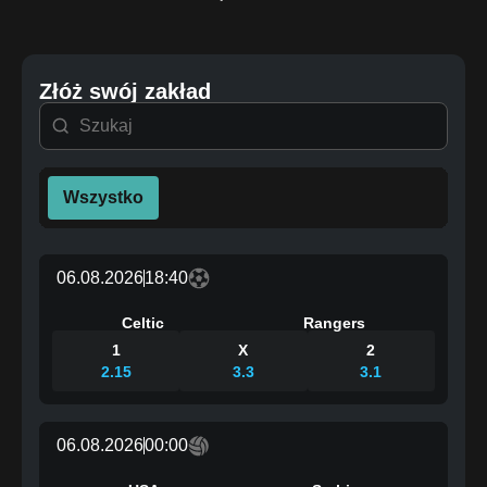
Złóż swój zakład
Wszystko
06.08.2026
18:40
Celtic
Rangers
1
X
2
2.15
3.3
3.1
06.08.2026
00:00