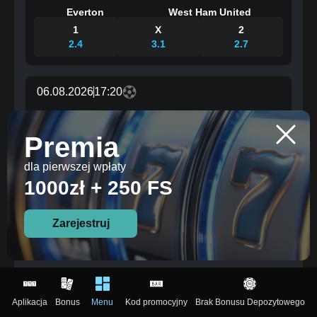
Everton
West Ham United
1
X
2
2.4
3.1
2.7
06.08.2026
17:20
Napoli
Lazio
Premia
1
X
2
2.1
3.25
3
dla pierwszej wpłaty
1000zł + 250 FS
1
2
3
4
Następny
Zarejestruj
Zobacz więcej
Aplikacja
Bonus
Menu
Kod promocyjny
Brak Bonusu Depozytowego