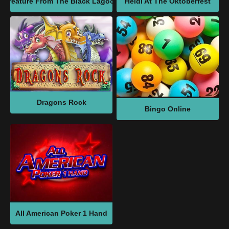
Creature From The Black Lagoon
Heidi At The Oktoberfest
Dragons Rock
Bingo Online
All American Poker 1 Hand