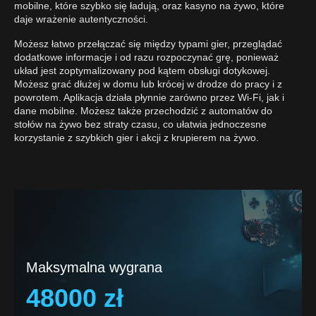
mobilne, które szybko się ładują, oraz kasyno na żywo, które
daje wrażenie autentyczności.
Możesz łatwo przełączać się między typami gier, przeglądać
dodatkowe informacje i od razu rozpoczynać grę, ponieważ
układ jest zoptymalizowany pod kątem obsługi dotykowej.
Możesz grać dłużej w domu lub krócej w drodze do pracy i z
powrotem. Aplikacja działa płynnie zarówno przez Wi-Fi, jak i
dane mobilne. Możesz także przechodzić z automatów do
stołów na żywo bez straty czasu, co ułatwia jednoczesne
korzystanie z szybkich gier i akcji z krupierem na żywo.
Maksymalna wygrana
48000 zł