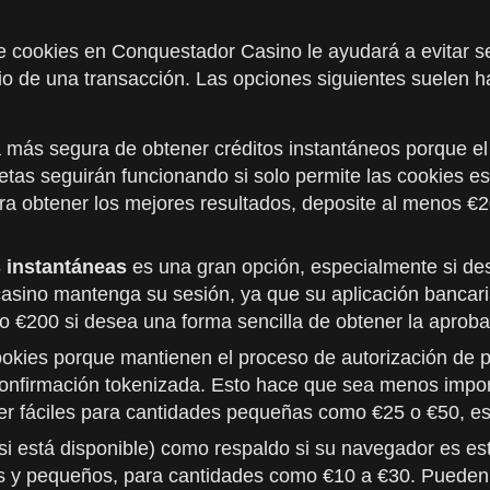
e cookies en Conquestador Casino le ayudará a evitar se
 de una transacción. Las opciones siguientes suelen hac
 más segura de obtener créditos instantáneos porque el p
rjetas seguirán funcionando si solo permite las cookies e
 obtener los mejores resultados, deposite al menos €20.
s instantáneas
es una gran opción, especialmente si des
asino mantenga su sesión, ya que su aplicación bancari
€200 si desea una forma sencilla de obtener la aproba
kies porque mantienen el proceso de autorización de pa
 confirmación tokenizada. Esto hace que sea menos impo
er fáciles para cantidades pequeñas como €25 o €50, es
si está disponible) como respaldo si su navegador es es
os y pequeños, para cantidades como €10 a €30. Pueden 