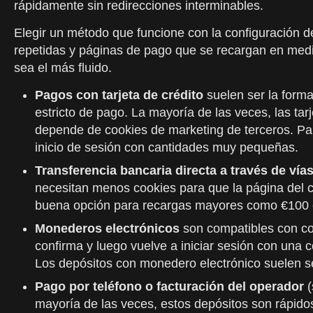
rápidamente sin redirecciones interminables.
Elegir un método que funcione con la configuración d
repetidas y páginas de pago que se recargan en medio
sea el más fluido.
Pagos con tarjeta de crédito
suelen ser la forma
estricto de pago. La mayoría de las veces, las ta
depende de cookies de marketing de terceros. Para
inicio de sesión con cantidades muy pequeñas.
Transferencia bancaria directa a través de vía
necesitan menos cookies para que la página del c
buena opción para recargas mayores como €100 o 
Monederos electrónicos
son compatibles con coo
confirma y luego vuelve a iniciar sesión con una
Los depósitos con monedero electrónico suelen s
Pago por teléfono o facturación del operador
(
mayoría de las veces, estos depósitos son rápid