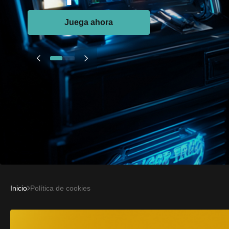
Juega ahora
Inicio
Política de cookies