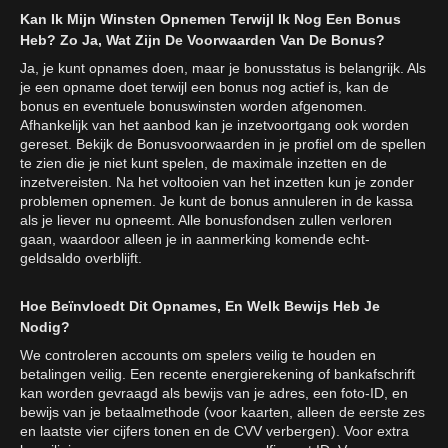
Kan Ik Mijn Winsten Opnemen Terwijl Ik Nog Een Bonus
Heb? Zo Ja, Wat Zijn De Voorwaarden Van De Bonus?
Ja, je kunt opnames doen, maar je bonusstatus is belangrijk. Als
je een opname doet terwijl een bonus nog actief is, kan de
bonus en eventuele bonuswinsten worden afgenomen.
Afhankelijk van het aanbod kan je inzetvoortgang ook worden
gereset. Bekijk de Bonusvoorwaarden in je profiel om de spellen
te zien die je niet kunt spelen, de maximale inzetten en de
inzetvereisten. Na het voltooien van het inzetten kun je zonder
problemen opnemen. Je kunt de bonus annuleren in de kassa
als je liever nu opneemt. Alle bonusfondsen zullen verloren
gaan, waardoor alleen je in aanmerking komende echt-
geldsaldo overblijft.
Hoe Beïnvloedt Dit Opnames, En Welk Bewijs Heb Je
Nodig?
We controleren accounts om spelers veilig te houden en
betalingen veilig. Een recente energierekening of bankafschrift
kan worden gevraagd als bewijs van je adres, een foto-ID, en
bewijs van je betaalmethode (voor kaarten, alleen de eerste zes
en laatste vier cijfers tonen en de CVV verbergen). Voor extra