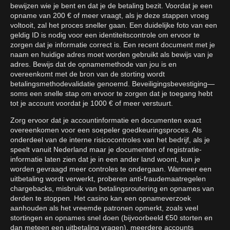
bewijzen wie je bent en dat je de betaling bezit. Voordat je een
opname van 200 € of meer vraagt, als je deze stappen vroeg
voltooit, zal het proces sneller gaan. Een duidelijke foto van een
geldig ID is nodig voor een identiteitscontrole om ervoor te
zorgen dat je informatie correct is. Een recent document met je
naam en huidige adres moet worden gebruikt als bewijs van je
adres. Bewijs dat de opnamemethode van jou is en
overeenkomt met de bron van de storting wordt
betalingsmethodevalidatie genoemd. Beveiligingsbevestiging—
soms een snelle stap om ervoor te zorgen dat je toegang hebt
tot je account voordat je 1000 € of meer verstuurt.
Zorg ervoor dat je accountinformatie en documenten exact
overeenkomen voor een soepeler goedkeuringsproces. Als
onderdeel van de interne risicocontroles van het bedrijf, als je
speelt vanuit Nederland maar je documenten of registratie-
informatie laten zien dat je in een ander land woont, kun je
worden gevraagd meer controles te ondergaan. Wanneer een
uitbetaling wordt verwerkt, proberen anti-fraudemaatregelen
chargebacks, misbruik van betalingsroutering en opnames van
derden te stoppen. Het casino kan een opnameverzoek
aanhouden als het vreemde patronen opmerkt, zoals veel
stortingen en opnames snel doen (bijvoorbeeld €50 storten en
dan meteen een uitbetaling vragen), meerdere accounts