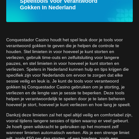
Speeltools Voor Verantwoord
Gokken In Nederland
Conquestador Casino houdt het spel leuk door je tools voor
verantwoord gokken te geven die je helpen de controle te
houden. Stel limieten in voor hoeveel je kunt storten en
verliezen, gebruik time-outs en zelfuitsluiting voor langere
pauzes, en stel limieten in voor hoeveel je kunt storten en
verliezen. Spelers in Nederland kunnen hulp en tips krijgen die
specifiek zijn voor Nederlands om ervoor te zorgen dat elke
sessie veilig en leuk is. Je kunt de tools voor verantwoord
gokken bij Conquestador Casino gebruiken om je storting, je
verliezen en de lengte van je sessie te beperken. Deze tools
helpen je verantwoordelijk te spelen door je te laten beheren
hoeveel je stort, hoeveel je kunt verliezen en hoe lang je speelt.
Dankzij deze limieten zal het spel altijd veilig en comfortabel zijn,
vooral tijdens langere sessies of tijden waarop er veel gebeurt.
Je hoeft geen wilskracht te gebruiken op het moment zelf
wanneer limieten automatisch werken. Als je een strenge limiet
wilt, zoals €50 per dag storten, of een bredere, zoals een