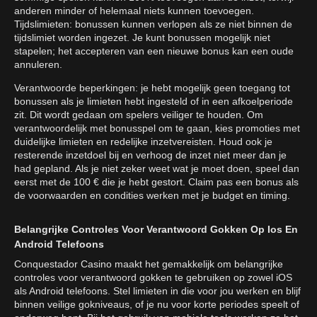
anderen minder of helemaal niets kunnen toevoegen.
Tijdslimieten: bonussen kunnen verlopen als ze niet binnen de
tijdslimiet worden ingezet. Je kunt bonussen mogelijk niet
stapelen; het accepteren van een nieuwe bonus kan een oude
annuleren.
Verantwoorde beperkingen: je hebt mogelijk geen toegang tot
bonussen als je limieten hebt ingesteld of in een afkoelperiode
zit. Dit wordt gedaan om spelers veiliger te houden. Om
verantwoordelijk met bonusspel om te gaan, kies promoties met
duidelijke limieten en redelijke inzetvereisten. Houd ook je
resterende inzetdoel bij en verhoog de inzet niet meer dan je
had gepland. Als je niet zeker weet wat je moet doen, speel dan
eerst met de 100 € die je hebt gestort. Claim pas een bonus als
de voorwaarden en condities werken met je budget en timing.
Belangrijke Controles Voor Verantwoord Gokken Op Ios En
Android Telefoons
Conquestador Casino maakt het gemakkelijk om belangrijke
controles voor verantwoord gokken te gebruiken op zowel iOS
als Android telefoons. Stel limieten in die voor jou werken en blijf
binnen veilige gokniveaus, of je nu voor korte periodes speelt of