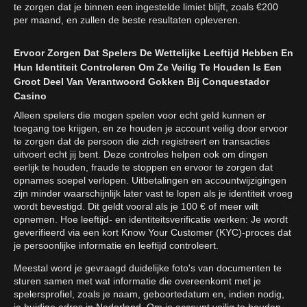
te zorgen dat je binnen een ingestelde limiet blijft, zoals €200
per maand, en zullen de beste resultaten opleveren.
Ervoor Zorgen Dat Spelers De Wettelijke Leeftijd Hebben En
Hun Identiteit Controleren Om Ze Veilig Te Houden Is Een
Groot Deel Van Verantwoord Gokken Bij Conquestador
Casino
Alleen spelers die mogen spelen voor echt geld kunnen er
toegang toe krijgen, en ze houden je account veilig door ervoor
te zorgen dat de persoon die zich registreert en transacties
uitvoert echt jij bent. Deze controles helpen ook om dingen
eerlijk te houden, fraude te stoppen en ervoor te zorgen dat
opnames soepel verlopen. Uitbetalingen en accountwijzigingen
zijn minder waarschijnlijk later vast te lopen als je identiteit vroeg
wordt bevestigd. Dit geldt vooral als je 100 € of meer wilt
opnemen. Hoe leeftijd- en identiteitsverificatie werken: Je wordt
geverifieerd via een kort Know Your Customer (KYC)-proces dat
je persoonlijke informatie en leeftijd controleert.
Meestal word je gevraagd duidelijke foto's van documenten te
sturen samen met wat informatie die overeenkomt met je
spelersprofiel, zoals je naam, geboortedatum en, indien nodig,