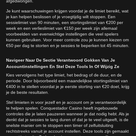
afgedwongen.
Je kunt waarschuwingen krijgen voordat je de limiet bereikt, wat
je kan helpen beslissen of je vroegtijdig wilt stoppen. Een
sessielimiet van 90 minuten, een stortingslimiet van €200 per
week en een verlieslimiet van €150 per week zijn allemaal
voorbeelden van evenwichtige instellingen die veel spelers
kunnen gebruiken. Voor meer controle zou je kunnen kiezen om
€50 per dag te storten en je sessies te beperken tot 45 minuten.
Navigeer Naar De Sectie Verantwoord Gokken Van Je
Accountinstellingen En Stel Deze Tools In Of Wijzig Ze
Kies vervolgens het type limiet, het bedrag of de duur, en de
periode. Door bijvoorbeeld een maandelijkse stortingslimiet van
€400 in te stellen voordat je je eerste storting van €20 doet, krijg
je de beste resultaten.
Stel limieten in voor jezelf en je account om je verantwoordelijk
te helpen spelen. Conquestador Casino heeft ingebouwde
controles die je laten pauzeren wanneer je dat nodig hebt. Als je
denkt dat je sessies te lang duren of dat je te veel uitgeeft, is de
snelste manier om te stoppen een timer of zelfuitsluiting
rechtstreeks vanuit je account instellen. Deze tools zijn gemaakt