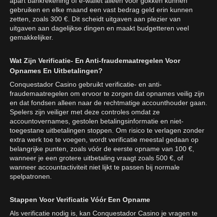
apart bankrekening of e-wallet alleen voor gokken kunnen
gebruiken en elke maand een vast bedrag geld erin kunnen
zetten, zoals 300 €. Dit scheidt uitgaven aan plezier van
uitgaven aan dagelijkse dingen en maakt budgetteren veel
gemakkelijker.
Wat Zijn Verificatie- En Anti-fraudemaatregelen Voor
Opnames En Uitbetalingen?
Conquestador Casino gebruikt verificatie- en anti-
fraudemaatregelen om ervoor te zorgen dat opnames veilig zijn
en dat fondsen alleen naar de rechtmatige accounthouder gaan.
Spelers zijn veiliger met deze controles omdat ze
accountovernames, gestolen betalingsinformatie en niet-
toegestane uitbetalingen stoppen. Om risico te verlagen zonder
extra werk toe te voegen, wordt verificatie meestal gedaan op
belangrijke punten, zoals vóór de eerste opname van 100 €,
wanneer je een grotere uitbetaling vraagt zoals 500 €, of
wanneer accountactiviteit niet lijkt te passen bij normale
spelpatronen.
Stappen Voor Verificatie Vóór Een Opname
Als verificatie nodig is, kan Conquestador Casino je vragen te