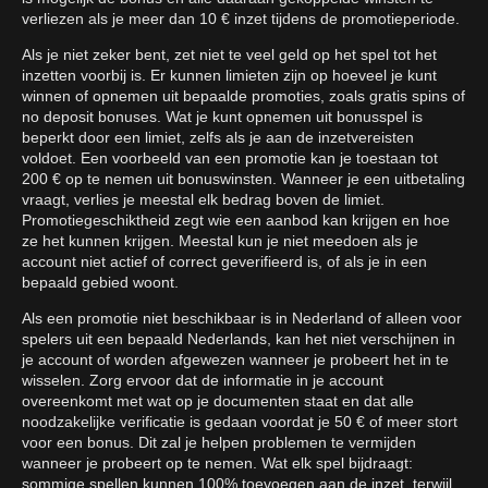
verliezen als je meer dan 10 € inzet tijdens de promotieperiode.
Als je niet zeker bent, zet niet te veel geld op het spel tot het
inzetten voorbij is. Er kunnen limieten zijn op hoeveel je kunt
winnen of opnemen uit bepaalde promoties, zoals gratis spins of
no deposit bonuses. Wat je kunt opnemen uit bonusspel is
beperkt door een limiet, zelfs als je aan de inzetvereisten
voldoet. Een voorbeeld van een promotie kan je toestaan tot
200 € op te nemen uit bonuswinsten. Wanneer je een uitbetaling
vraagt, verlies je meestal elk bedrag boven de limiet.
Promotiegeschiktheid zegt wie een aanbod kan krijgen en hoe
ze het kunnen krijgen. Meestal kun je niet meedoen als je
account niet actief of correct geverifieerd is, of als je in een
bepaald gebied woont.
Als een promotie niet beschikbaar is in Nederland of alleen voor
spelers uit een bepaald Nederlands, kan het niet verschijnen in
je account of worden afgewezen wanneer je probeert het in te
wisselen. Zorg ervoor dat de informatie in je account
overeenkomt met wat op je documenten staat en dat alle
noodzakelijke verificatie is gedaan voordat je 50 € of meer stort
voor een bonus. Dit zal je helpen problemen te vermijden
wanneer je probeert op te nemen. Wat elk spel bijdraagt:
sommige spellen kunnen 100% toevoegen aan de inzet, terwijl