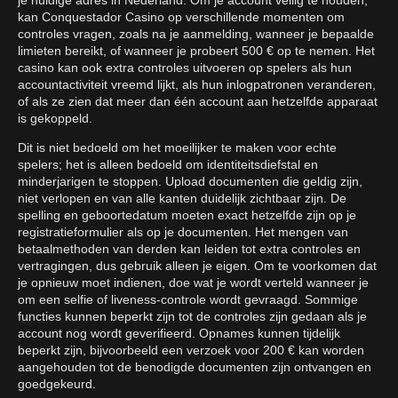
je huidige adres in Nederland. Om je account veilig te houden,
kan Conquestador Casino op verschillende momenten om
controles vragen, zoals na je aanmelding, wanneer je bepaalde
limieten bereikt, of wanneer je probeert 500 € op te nemen. Het
casino kan ook extra controles uitvoeren op spelers als hun
accountactiviteit vreemd lijkt, als hun inlogpatronen veranderen,
of als ze zien dat meer dan één account aan hetzelfde apparaat
is gekoppeld.
Dit is niet bedoeld om het moeilijker te maken voor echte
spelers; het is alleen bedoeld om identiteitsdiefstal en
minderjarigen te stoppen. Upload documenten die geldig zijn,
niet verlopen en van alle kanten duidelijk zichtbaar zijn. De
spelling en geboortedatum moeten exact hetzelfde zijn op je
registratieformulier als op je documenten. Het mengen van
betaalmethoden van derden kan leiden tot extra controles en
vertragingen, dus gebruik alleen je eigen. Om te voorkomen dat
je opnieuw moet indienen, doe wat je wordt verteld wanneer je
om een selfie of liveness-controle wordt gevraagd. Sommige
functies kunnen beperkt zijn tot de controles zijn gedaan als je
account nog wordt geverifieerd. Opnames kunnen tijdelijk
beperkt zijn, bijvoorbeeld een verzoek voor 200 € kan worden
aangehouden tot de benodigde documenten zijn ontvangen en
goedgekeurd.